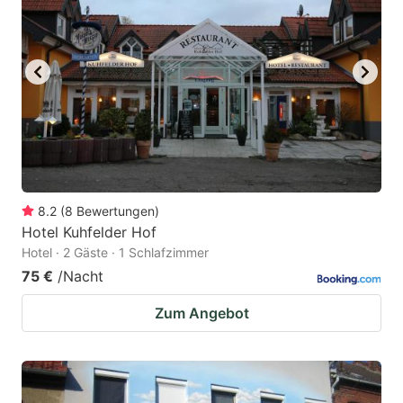
key
key
to
to
get
get
the
the
keyboard
keyboard
shortcuts
shortcuts
for
for
changing
changing
8.2
(
8
Bewertungen
)
dates.
dates.
Hotel Kuhfelder Hof
Hotel · 2 Gäste · 1 Schlafzimmer
75 €
/Nacht
Zum Angebot