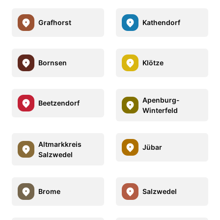
Grafhorst
Kathendorf
Bornsen
Klötze
Apenburg-
Beetzendorf
Winterfeld
Altmarkkreis
Jübar
Salzwedel
Brome
Salzwedel