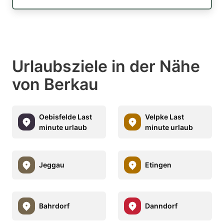
Urlaubsziele in der Nähe
von Berkau
Oebisfelde Last
Velpke Last
minute urlaub
minute urlaub
Jeggau
Etingen
Bahrdorf
Danndorf