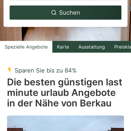
Navigate
Navigate
Suchen
forward
backward
to
to
interact
interact
with
with
Spezielle Angebote
Karte
Ausstattung
Preiskl
the
the
calendar
calendar
and
and
Sparen Sie bis zu 84%
select
select
Die besten günstigen last
a
a
minute urlaub Angebote
date.
date.
in der Nähe von Berkau
Press
Press
the
the
question
question
mark
mark