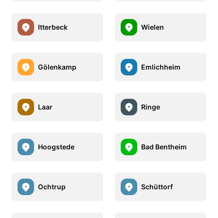
Itterbeck
Wielen
Gölenkamp
Emlichheim
Laar
Ringe
Hoogstede
Bad Bentheim
Ochtrup
Schüttorf