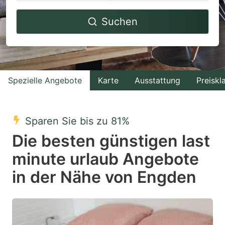
Navigate
Navigate
Suchen
forward
backward
to
to
interact
interact
with
with
Spezielle Angebote
Karte
Ausstattung
Preiskl
the
the
calendar
calendar
and
and
Sparen Sie bis zu 81%
select
select
Die besten günstigen last
a
a
minute urlaub Angebote
date.
date.
in der Nähe von Engden
Press
Press
the
the
question
question
mark
mark