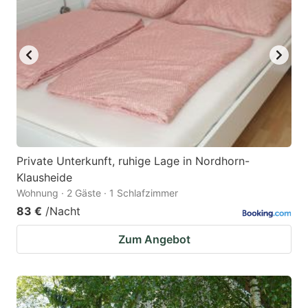
key
key
to
to
get
get
the
the
keyboard
keyboard
shortcuts
shortcuts
for
for
changing
changing
Private Unterkunft, ruhige Lage in Nordhorn-
dates.
dates.
Klausheide
Wohnung · 2 Gäste · 1 Schlafzimmer
83 €
/Nacht
Zum Angebot