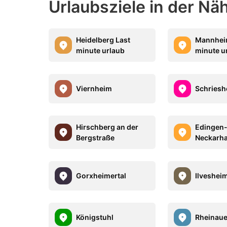
Urlaubsziele in der N
Heidelberg Last
Mannhei
minute urlaub
minute u
Viernheim
Schriesh
Hirschberg an der
Edingen
Bergstraße
Neckarh
Gorxheimertal
Ilveshei
Königstuhl
Rheinaue