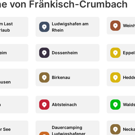
ähe von Fränkisch-Crumbach
m Last
Ludwigshafen am
Wein
rlaub
Rhein
eim
Dossenheim
Eppe
-
Birkenau
Hedd
ausen
m
Abtsteinach
Wald
Dauercamping
r See
Neck
Ludwigshafener