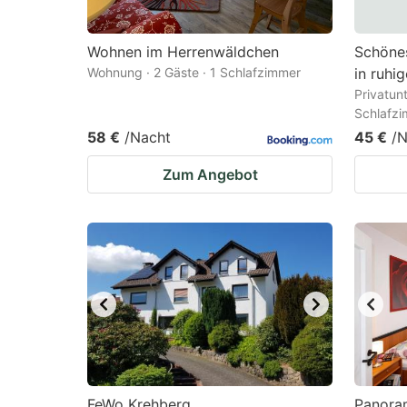
Wohnen im Herrenwäldchen
Schönes
Wohnung · 2 Gäste · 1 Schlafzimmer
in ruhi
Privatunt
Schlafz
58 €
/Nacht
45 €
/N
Zum Angebot
FeWo Krehberg
Panora