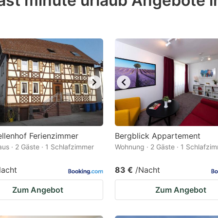
ast minute urlaub Angebote i
estion
ark
ey
t
e
eyboard
ortcuts
r
llenhof Ferienzimmer
Bergblick Appartement
hanging
us · 2 Gäste · 1 Schlafzimmer
Wohnung · 2 Gäste · 1 Schlafzi
tes.
Nacht
83 €
/Nacht
Zum Angebot
Zum Angebot