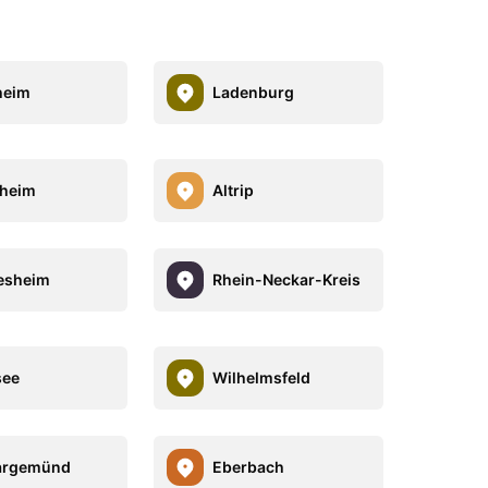
heim
Ladenburg
lheim
Altrip
esheim
Rhein-Neckar-Kreis
see
Wilhelmsfeld
argemünd
Eberbach