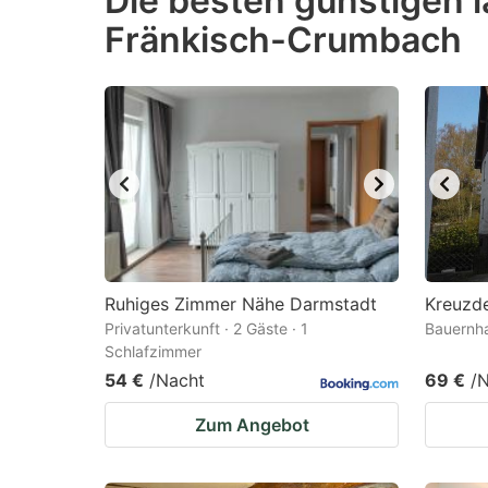
Die besten günstigen l
Fränkisch-Crumbach
question
qu
mark
m
key
k
to
to
get
ge
the
th
keyboard
k
shortcuts
sh
for
fo
Ruhiges Zimmer Nähe Darmstadt
Kreuzde
changing
c
Privatunterkunft · 2 Gäste · 1
Bauernha
Schlafzimmer
dates.
da
54 €
/Nacht
69 €
/
Zum Angebot