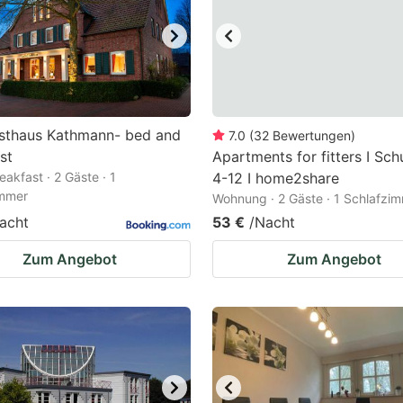
sthaus Kathmann- bed and
7.0
(
32
Bewertungen
)
st
Apartments for fitters I Sch
eakfast · 2 Gäste · 1
4-12 I home2share
immer
Wohnung · 2 Gäste · 1 Schlafzi
acht
53 €
/Nacht
Zum Angebot
Zum Angebot