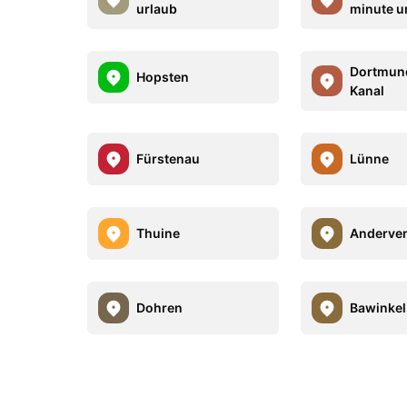
urlaub
minute u
Dortmun
Hopsten
Kanal
Fürstenau
Lünne
Thuine
Anderve
Dohren
Bawinkel