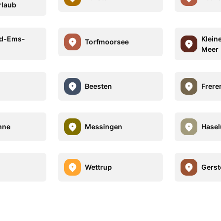
rlaub
d-Ems-
Klein
Torfmoorsee
Meer
Beesten
Frere
nne
Messingen
Hase
Wettrup
Gerst