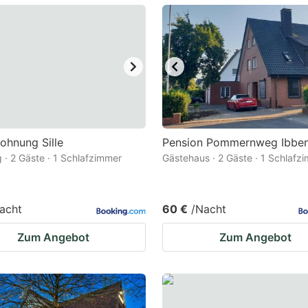
ark
ey
t
e
eyboard
ortcuts
ohnung Sille
Pension Pommernweg Ibbe
· 2 Gäste · 1 Schlafzimmer
r
Gästehaus · 2 Gäste · 1 Schlafz
hanging
tes.
acht
60 €
/Nacht
Zum Angebot
Zum Angebot