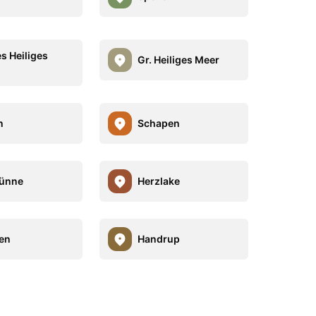
es Heiliges
Gr. Heiliges Meer
n
Schapen
lünne
Herzlake
en
Handrup