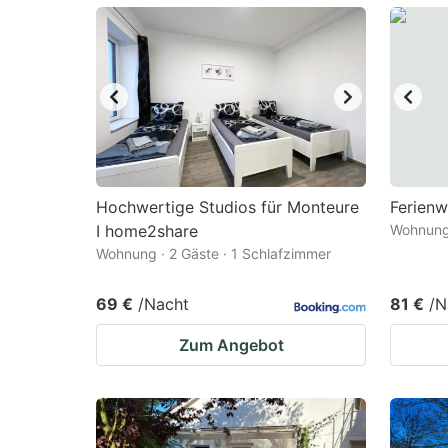
mark
m
key
k
to
to
get
ge
the
th
keyboard
k
shortcuts
sh
Hochwertige Studios für Monteure
Ferienw
I home2share
for
Wohnung 
fo
Wohnung · 2 Gäste · 1 Schlafzimmer
changing
c
dates.
da
69 €
/Nacht
81 €
/N
Zum Angebot