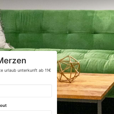
 Merzen
te urlaub unterkunft ab 11€
out