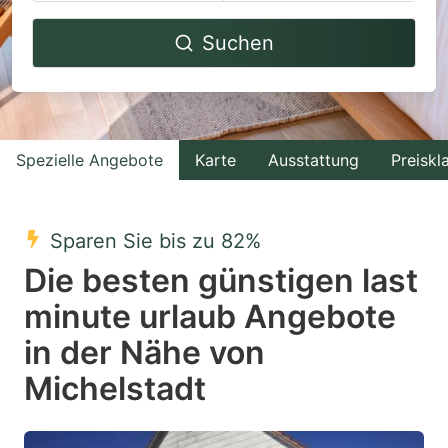
Navigate
Navigate
Suchen
forward
backward
to
to
interact
interact
with
with
Spezielle Angebote
Karte
Ausstattung
Preiskl
the
the
calendar
calendar
and
and
Sparen Sie bis zu 82%
select
select
Die besten günstigen last
a
a
minute urlaub Angebote
date.
date.
in der Nähe von
Press
Press
the
the
Michelstadt
question
question
mark
mark