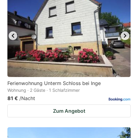
key
key
to
to
get
get
the
the
keyboard
keyboard
shortcuts
shortcuts
for
for
changing
changing
dates.
dates.
Ferienwohnung Unterm Schloss bei Inge
Wohnung · 2 Gäste · 1 Schlafzimmer
81 €
/Nacht
Zum Angebot