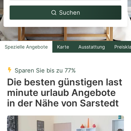
Navigate
Navigate
Suchen
forward
backward
to
to
interact
interact
with
with
Spezielle Angebote
Karte
Ausstattung
Preiskl
the
the
calendar
calendar
and
and
Sparen Sie bis zu 77%
select
select
Die besten günstigen last
a
a
minute urlaub Angebote
date.
date.
in der Nähe von Sarstedt
Press
Press
the
the
question
question
mark
mark