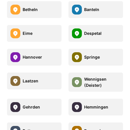
Betheln
Banteln
Eime
Despetal
Hannover
Springe
Wennigsen
Laatzen
(Deister)
Gehrden
Hemmingen