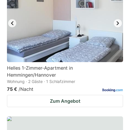
key
key
to
to
get
get
the
the
keyboard
keyboard
shortcuts
shortcuts
for
for
changing
changing
Helles 1-Zimmer-Apartment in
dates.
dates.
Hemmingen/Hannover
Wohnung · 2 Gäste · 1 Schlafzimmer
75 €
/Nacht
Zum Angebot