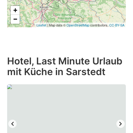
+
−
Leaflet
| Map data ©
OpenStreetMap
contributors,
CC-BY-SA
Hotel, Last Minute Urlaub
mit Küche in Sarstedt