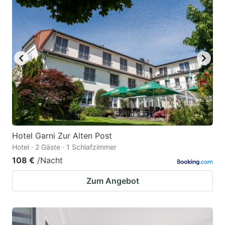
key
key
to
to
get
get
the
the
keyboard
keyboard
shortcuts
shortcuts
for
for
changing
changing
dates.
dates.
Hotel Garni Zur Alten Post
Hotel · 2 Gäste · 1 Schlafzimmer
108 €
/Nacht
Zum Angebot