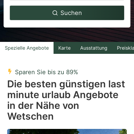
Navigate
Navigate
Suchen
forward
backward
to
to
interact
interact
with
with
Spezielle Angebote
Karte
Ausstattung
Preiskl
the
the
calendar
calendar
and
and
Sparen Sie bis zu 89%
select
select
Die besten günstigen last
a
a
minute urlaub Angebote
date.
date.
in der Nähe von
Press
Press
the
the
Wetschen
question
question
mark
mark