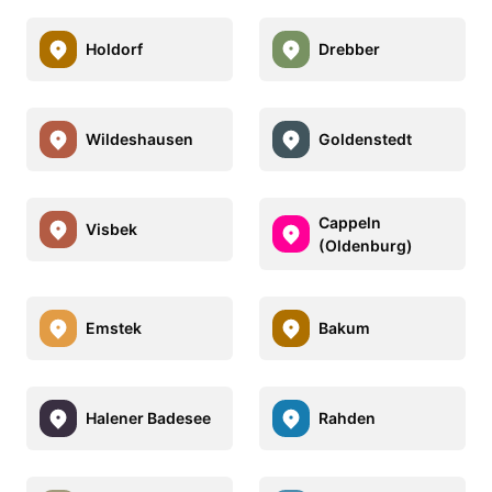
Holdorf
Drebber
Wildeshausen
Goldenstedt
Cappeln
Visbek
(Oldenburg)
Emstek
Bakum
Halener Badesee
Rahden