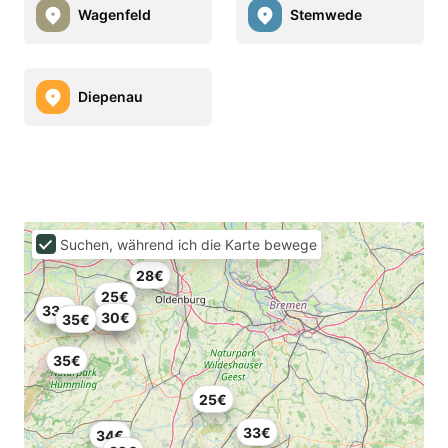
Wagenfeld
Stemwede
Diepenau
Suchen, während ich die Karte bewege
28€
25€
33€
10€
30€
35€
35€
25€
33€
34€