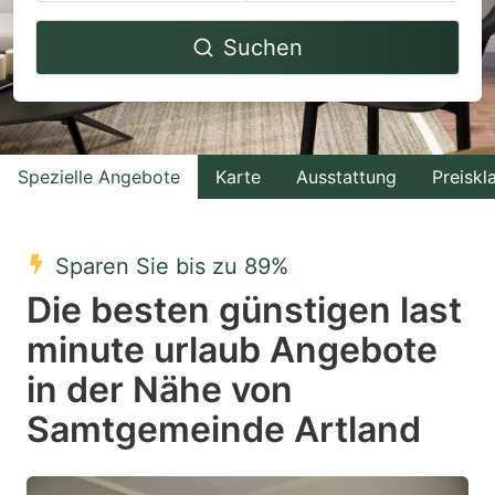
Navigate
Navigate
Suchen
forward
backward
to
to
interact
interact
with
with
Spezielle Angebote
Karte
Ausstattung
Preiskl
the
the
calendar
calendar
and
and
Sparen Sie bis zu 89%
select
select
Die besten günstigen last
a
a
minute urlaub Angebote
date.
date.
in der Nähe von
Press
Press
the
the
Samtgemeinde Artland
question
question
mark
mark