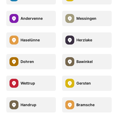
Andervenne
Messingen
Haselünne
Herzlake
Dohren
Bawinkel
Wettrup
Gersten
Handrup
Bramsche