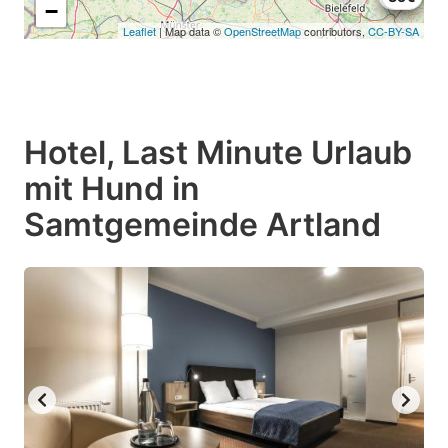
−
Leaflet
| Map data ©
OpenStreetMap
contributors,
CC-BY-SA
Hotel, Last Minute Urlaub
mit Hund in
Samtgemeinde Artland