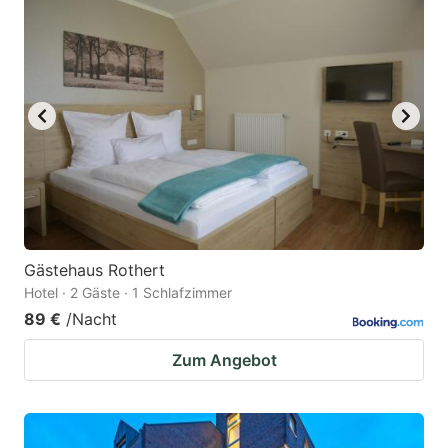
key
key
to
to
get
get
the
the
keyboard
keyboard
shortcuts
shortcuts
for
for
changing
changing
dates.
dates.
Gästehaus Rothert
Hotel · 2 Gäste · 1 Schlafzimmer
89 €
/Nacht
Zum Angebot