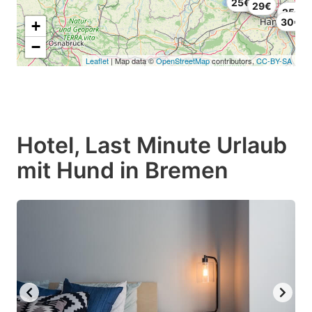
25€
29€
25€
30€
+
−
Leaflet
| Map data ©
OpenStreetMap
contributors,
CC-BY-SA
Hotel, Last Minute Urlaub
mit Hund in Bremen