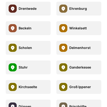
Drentwede
Ehrenburg
Beckeln
Winkelsett
Scholen
Delmenhorst
Stuhr
Ganderkesee
Kirchseelte
Groß Ippener
Dünsen
Prinzhöfte