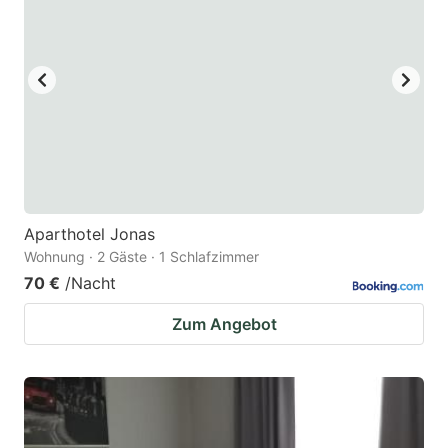
key
key
to
to
get
get
the
the
keyboard
keyboard
shortcuts
shortcuts
for
for
changing
changing
Aparthotel Jonas
dates.
dates.
Wohnung · 2 Gäste · 1 Schlafzimmer
70 €
/Nacht
Zum Angebot