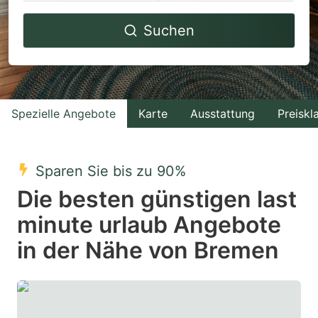
Navigate
Navigate
Suchen
forward
backward
to
to
interact
interact
with
with
Spezielle Angebote
Karte
Ausstattung
Preiskl
the
the
calendar
calendar
and
and
Sparen Sie bis zu 90%
select
select
Die besten günstigen last
a
a
minute urlaub Angebote
date.
date.
in der Nähe von Bremen
Press
Press
the
the
question
question
mark
mark