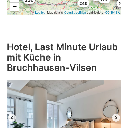
19€
22€
24€
20€
−
Leaflet
| Map data ©
OpenStreetMap
contributors,
CC-BY-SA
Hotel, Last Minute Urlaub
mit Küche in
Bruchhausen-Vilsen