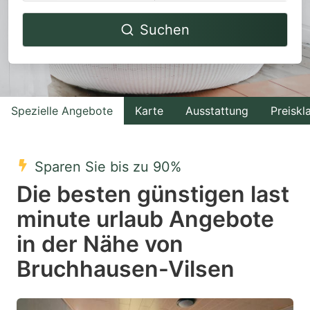
Navigate
Navigate
Suchen
forward
backward
to
to
interact
interact
with
with
Spezielle Angebote
Karte
Ausstattung
Preiskl
the
the
calendar
calendar
and
and
Sparen Sie bis zu 90%
select
select
Die besten günstigen last
a
a
minute urlaub Angebote
date.
date.
in der Nähe von
Press
Press
the
the
Bruchhausen-Vilsen
question
question
mark
mark