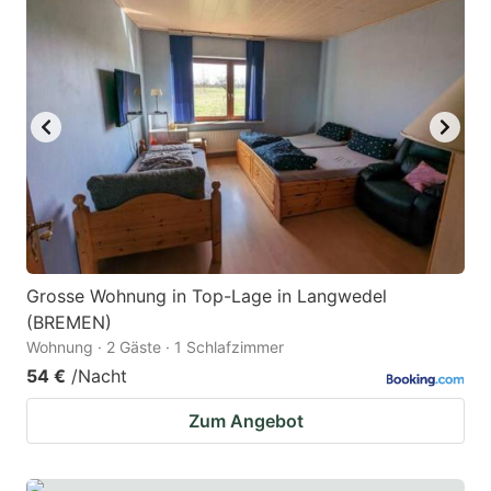
key
key
to
to
get
get
the
the
keyboard
keyboard
shortcuts
shortcuts
for
for
changing
changing
dates.
dates.
Grosse Wohnung in Top-Lage in Langwedel
(BREMEN)
Wohnung · 2 Gäste · 1 Schlafzimmer
54 €
/Nacht
Zum Angebot