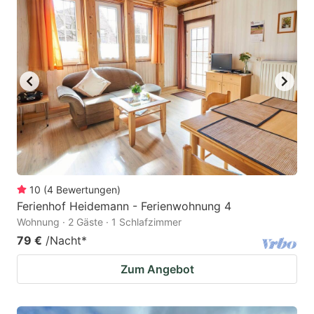
key
key
to
to
get
get
the
the
keyboard
keyboard
shortcuts
shortcuts
for
for
changing
changing
dates.
dates.
10
(
4
Bewertungen
)
Ferienhof Heidemann - Ferienwohnung 4
Wohnung · 2 Gäste · 1 Schlafzimmer
79 €
/Nacht
*
Zum Angebot