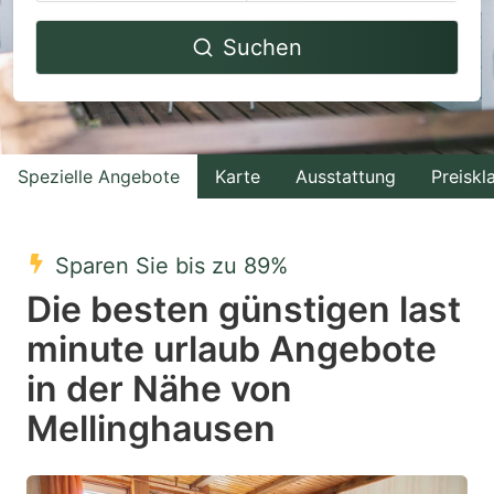
Navigate
Navigate
Suchen
forward
backward
to
to
interact
interact
with
with
Spezielle Angebote
Karte
Ausstattung
Preiskl
the
the
calendar
calendar
and
and
Sparen Sie bis zu 89%
select
select
Die besten günstigen last
a
a
minute urlaub Angebote
date.
date.
in der Nähe von
Press
Press
the
the
Mellinghausen
question
question
mark
mark