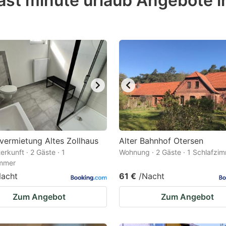
ast minute urlaub Angebote i
estion
ark
ey
t
e
eyboard
ortcuts
r
ermietung Altes Zollhaus
Alter Bahnhof Otersen
hanging
erkunft · 2 Gäste · 1
Wohnung · 2 Gäste · 1 Schlafzi
immer
tes.
Nacht
61 €
/Nacht
Zum Angebot
Zum Angebot