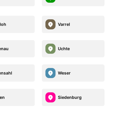
loh
Varrel
enau
Uchte
ensahl
Weser
en
Siedenburg