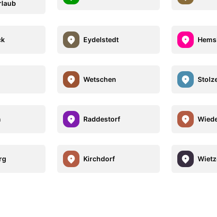
rlaub
ck
Eydelstedt
Hems
Wetschen
Stolz
n
Raddestorf
Wied
rg
Kirchdorf
Wietz