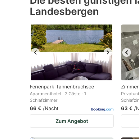
Die besten günstigen l
Landesbergen
question
qu
mark
m
key
k
to
to
get
ge
the
th
keyboard
k
shortcuts
sh
for
fo
Ferienpark Tannenbruchsee
Zimmerv
changing
c
Apartmenthotel · 2 Gäste · 1
Privatunt
Schlafzimmer
Schlafz
dates.
da
66 €
/Nacht
63 €
/
Zum Angebot