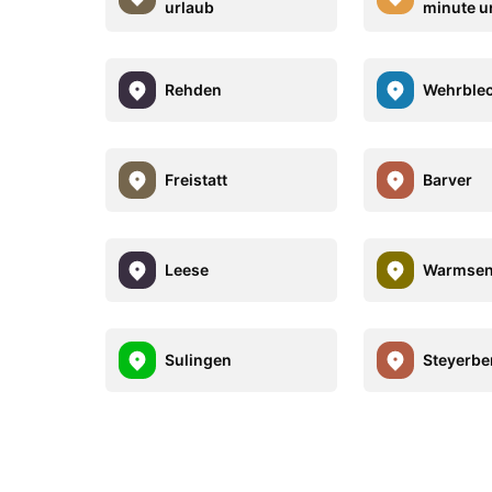
urlaub
minute u
Rehden
Wehrble
Freistatt
Barver
Leese
Warmse
Sulingen
Steyerbe