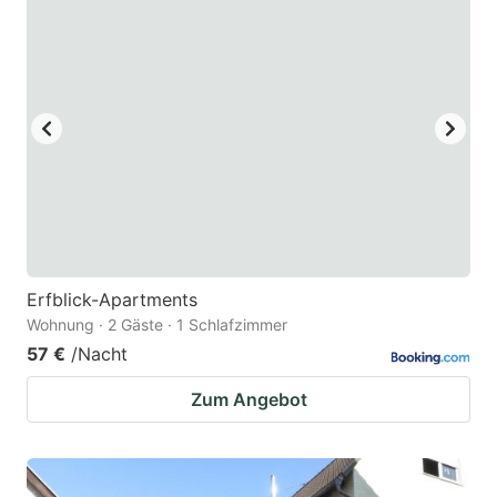
key
key
to
to
get
get
the
the
keyboard
keyboard
shortcuts
shortcuts
for
for
changing
changing
dates.
dates.
Erfblick-Apartments
Wohnung · 2 Gäste · 1 Schlafzimmer
57 €
/Nacht
Zum Angebot