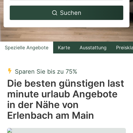
Navigate
Navigate
Suchen
forward
backward
to
to
interact
interact
with
with
Spezielle Angebote
Karte
Ausstattung
Preiskl
the
the
calendar
calendar
and
and
Sparen Sie bis zu 75%
select
select
Die besten günstigen last
a
a
minute urlaub Angebote
date.
date.
in der Nähe von
Press
Press
the
the
Erlenbach am Main
question
question
mark
mark