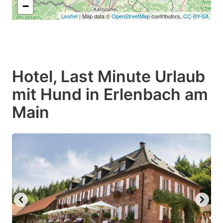
−
Leaflet
| Map data ©
OpenStreetMap
contributors,
CC-BY-SA
Hotel, Last Minute Urlaub
mit Hund in Erlenbach am
Main