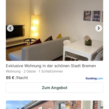
key
key
to
to
get
get
the
the
keyboard
keyboard
shortcuts
shortcuts
for
for
changing
changing
dates.
dates.
Exklusive Wohnung in der schönen Stadt Bremen
Wohnung · 2 Gäste · 1 Schlafzimmer
55 €
/Nacht
Zum Angebot