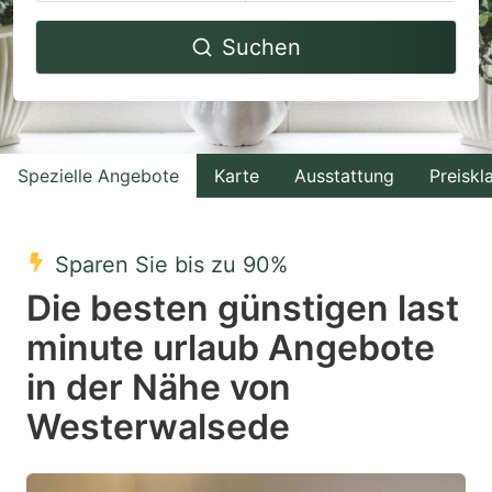
Navigate
Navigate
Suchen
forward
backward
to
to
interact
interact
with
with
Spezielle Angebote
Karte
Ausstattung
Preiskl
the
the
calendar
calendar
and
and
Sparen Sie bis zu 90%
select
select
Die besten günstigen last
a
a
minute urlaub Angebote
date.
date.
in der Nähe von
Press
Press
the
the
Westerwalsede
question
question
mark
mark