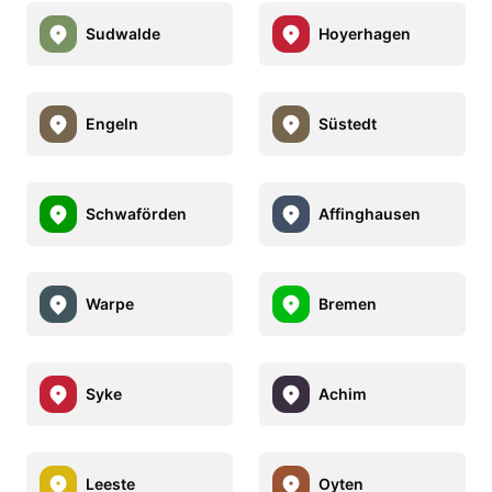
Sudwalde
Hoyerhagen
Engeln
Süstedt
Schwaförden
Affinghausen
Warpe
Bremen
Syke
Achim
Leeste
Oyten